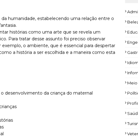
Admi
al da humanidade, estabelecendo uma relação entre o
Bele
antasia.
ntar histórias como uma arte que se revela um
Educ
o. Para tratar desse assunto foi preciso observar
Enge
 exemplo, o ambiente, que é essencial para despertar
m como a história a ser escolhida e a maneira como esta
Gast
Idio
Infor
Meio
ara o desenvolvimento da criança do maternal
Polít
Profi
crianças
Saúd
stórias
Turi
as
al
Veter