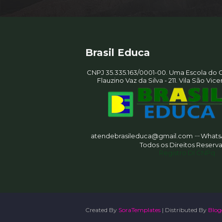
Brasil Educa
CNPJ 35.335.163/0001-00. Uma Escola do G
Flauzino Vaz da Silva - 211. Vila São Vic
atendebrasileduca@gmail.com ㄧWhatsA
Todos os Direitos Reserv
Registro DI CNPq
Created By
SoraTemplates
| Distributed By
Blog