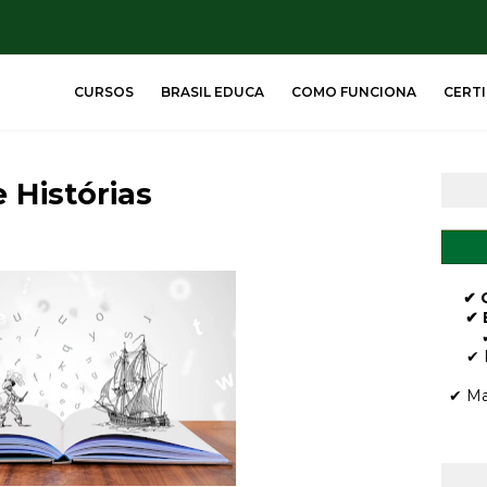
CURSOS
BRASIL EDUCA
COMO FUNCIONA
CERT
 Histórias
✔ 
✔ 
✔ 
✔ Ma