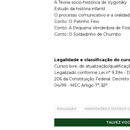
A Teoria sócio-histórica de Vygotsky
Estudo da história infantil
O processo comunicativo e a oralida
Conto: O Patinho Feio
Conto: A Pequena Vendedora de Fós
Conto: O Soldadinho de Chumbo
Legalidade e classificação do cur
Cursos livre, de atualização/qualificaçã
Legalizado conforme Lei n° 9.394 - D
206 da Constituição Federal. Decreto
04/99 - MEC Artigo 7°, §3°.
EDUCAÇÃO
PROFISSÕES E OUTROS 
TALVEZ VOC