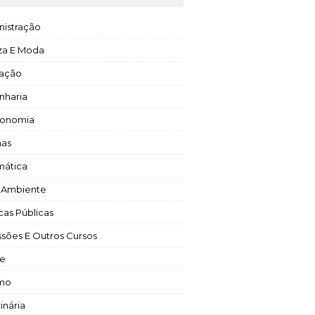
nistração
za E Moda
ação
nharia
ronomia
mas
mática
 Ambiente
icas Públicas
ssões E Outros Cursos
e
smo
inária