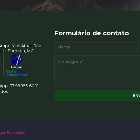
Formulário de contato
rupo MultiAtual. Rua
ente. Formiga, MG.
pp: 37 99855-6001
ados
ger Templates