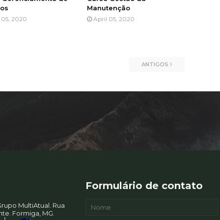
tos
Manutenção
l 05, 2020
April 05, 2020
ANTIGOS
Formulário de contato
rupo MultiAtual. Rua
ente. Formiga, MG.