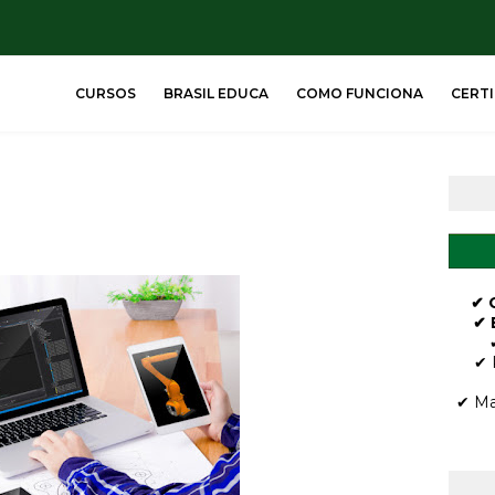
CURSOS
BRASIL EDUCA
COMO FUNCIONA
CERT
✔ 
✔ 
✔ 
✔ Ma