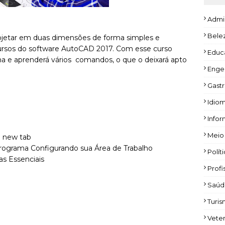
Admi
Bele
rojetar em duas dimensões de forma simples e
ursos do software AutoCAD 2017. Com esse curso
Educ
a e aprenderá vários comandos, o que o deixará apto
Enge
Gast
Idio
Infor
Meio
u new tab
rograma Configurando sua Área de Trabalho
Polít
s Essenciais
Profi
Saúd
Turi
Veter