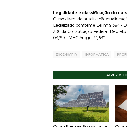
Legalidade e classificação do cur
Cursos livre, de atualização/qualificaçã
Legalizado conforme Lei n° 9.394 - D
206 da Constituição Federal. Decreto
04/99 - MEC Artigo 7°, §3°.
ENGENHARIA
INFORMÁTICA
PROF
TALVEZ VOC
Curso Energia Fotovoltaica
Curso