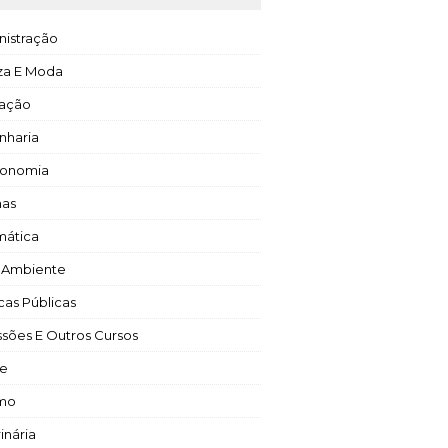
nistração
za E Moda
ação
nharia
ronomia
mas
mática
 Ambiente
icas Públicas
ssões E Outros Cursos
e
smo
inária